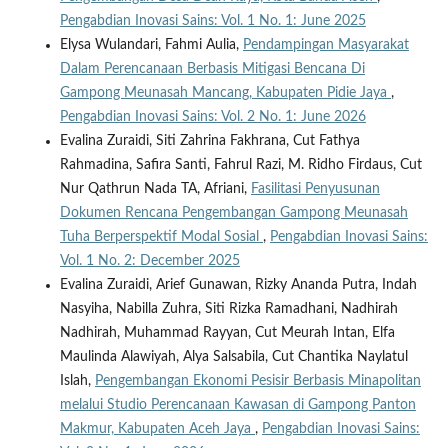
Pengabdian Inovasi Sains: Vol. 1 No. 1: June 2025
Elysa Wulandari, Fahmi Aulia,
Pendampingan Masyarakat
Dalam Perencanaan Berbasis Mitigasi Bencana Di
Gampong Meunasah Mancang, Kabupaten Pidie Jaya
,
Pengabdian Inovasi Sains: Vol. 2 No. 1: June 2026
Evalina Zuraidi, Siti Zahrina Fakhrana, Cut Fathya
Rahmadina, Safira Santi, Fahrul Razi, M. Ridho Firdaus, Cut
Nur Qathrun Nada TA, Afriani,
Fasilitasi Penyusunan
Dokumen Rencana Pengembangan Gampong Meunasah
Tuha Berperspektif Modal Sosial
,
Pengabdian Inovasi Sains:
Vol. 1 No. 2: December 2025
Evalina Zuraidi, Arief Gunawan, Rizky Ananda Putra, Indah
Nasyiha, Nabilla Zuhra, Siti Rizka Ramadhani, Nadhirah
Nadhirah, Muhammad Rayyan, Cut Meurah Intan, Elfa
Maulinda Alawiyah, Alya Salsabila, Cut Chantika Naylatul
Islah,
Pengembangan Ekonomi Pesisir Berbasis Minapolitan
melalui Studio Perencanaan Kawasan di Gampong Panton
Makmur, Kabupaten Aceh Jaya
,
Pengabdian Inovasi Sains: