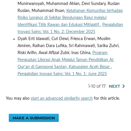
Munirwansyah, Muhammad Ahlan, Devi Sundary, Ruslan
Ruslan, Muhammad Ihsan,
Ketahanan Komunitas terhadap
Risiko Longsor di Sekitar Bendungan Rajui melalui
Identifikasi Titik Rawan dan Edukasi Mitigatif
,
Pengabdian
Inovasi Sains: Vol. 1 No. 2: December 2025
Dyah Erti Idawati, Cut Dewi, Friesca Erwan, Muslim
Amiren, Raihan Dara Lufika, Sri Rahmawati, Sarika Zuhri,
Riski Arifin, Awal Aflizal Zubir, Inas Ghina,
Program
Penguatan Literasi Anak Melalui Taman Pendidikan Al-
Qur'an di Gampong Santan, Kabupaten Aceh Besar
,
Pengabdian Inovasi Sains: Vol. 1 No. 1: June 2025
1-10 of 17
NEXT
You may also
start an advanced similarity search
for this article.
MAKE A SUBMISSION