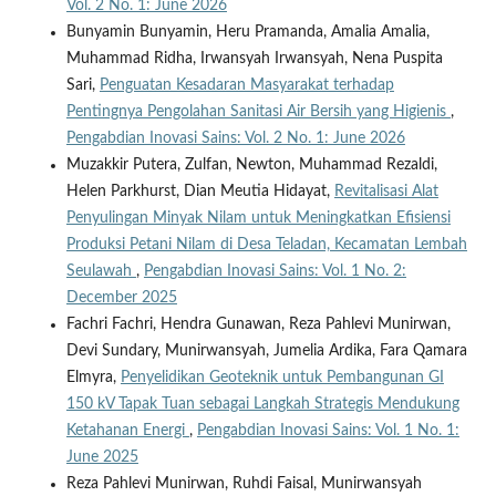
Vol. 2 No. 1: June 2026
Bunyamin Bunyamin, Heru Pramanda, Amalia Amalia,
Muhammad Ridha, Irwansyah Irwansyah, Nena Puspita
Sari,
Penguatan Kesadaran Masyarakat terhadap
Pentingnya Pengolahan Sanitasi Air Bersih yang Higienis
,
Pengabdian Inovasi Sains: Vol. 2 No. 1: June 2026
Muzakkir Putera, Zulfan, Newton, Muhammad Rezaldi,
Helen Parkhurst, Dian Meutia Hidayat,
Revitalisasi Alat
Penyulingan Minyak Nilam untuk Meningkatkan Efisiensi
Produksi Petani Nilam di Desa Teladan, Kecamatan Lembah
Seulawah
,
Pengabdian Inovasi Sains: Vol. 1 No. 2:
December 2025
Fachri Fachri, Hendra Gunawan, Reza Pahlevi Munirwan,
Devi Sundary, Munirwansyah, Jumelia Ardika, Fara Qamara
Elmyra,
Penyelidikan Geoteknik untuk Pembangunan GI
150 kV Tapak Tuan sebagai Langkah Strategis Mendukung
Ketahanan Energi
,
Pengabdian Inovasi Sains: Vol. 1 No. 1:
June 2025
Reza Pahlevi Munirwan, Ruhdi Faisal, Munirwansyah