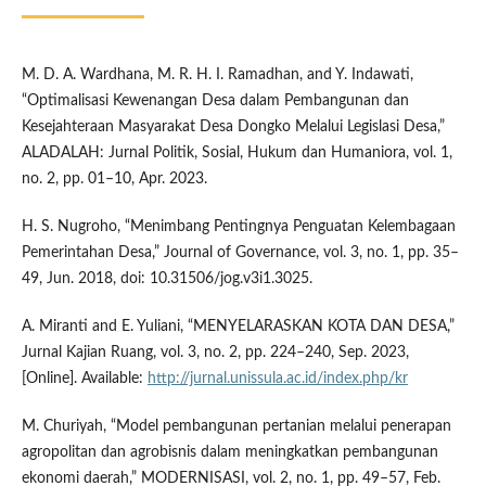
M. D. A. Wardhana, M. R. H. I. Ramadhan, and Y. Indawati,
“Optimalisasi Kewenangan Desa dalam Pembangunan dan
Kesejahteraan Masyarakat Desa Dongko Melalui Legislasi Desa,”
ALADALAH: Jurnal Politik, Sosial, Hukum dan Humaniora, vol. 1,
no. 2, pp. 01–10, Apr. 2023.
H. S. Nugroho, “Menimbang Pentingnya Penguatan Kelembagaan
Pemerintahan Desa,” Journal of Governance, vol. 3, no. 1, pp. 35–
49, Jun. 2018, doi: 10.31506/jog.v3i1.3025.
A. Miranti and E. Yuliani, “MENYELARASKAN KOTA DAN DESA,”
Jurnal Kajian Ruang, vol. 3, no. 2, pp. 224–240, Sep. 2023,
[Online]. Available:
http://jurnal.unissula.ac.id/index.php/kr
M. Churiyah, “Model pembangunan pertanian melalui penerapan
agropolitan dan agrobisnis dalam meningkatkan pembangunan
ekonomi daerah,” MODERNISASI, vol. 2, no. 1, pp. 49–57, Feb.