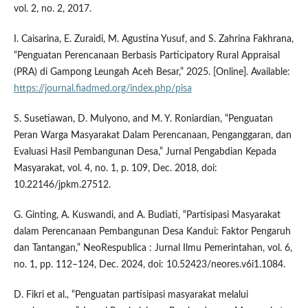
vol. 2, no. 2, 2017.
I. Caisarina, E. Zuraidi, M. Agustina Yusuf, and S. Zahrina Fakhrana,
“Penguatan Perencanaan Berbasis Participatory Rural Appraisal
(PRA) di Gampong Leungah Aceh Besar,” 2025. [Online]. Available:
https://journal.fiadmed.org/index.php/pisa
S. Susetiawan, D. Mulyono, and M. Y. Roniardian, “Penguatan
Peran Warga Masyarakat Dalam Perencanaan, Penganggaran, dan
Evaluasi Hasil Pembangunan Desa,” Jurnal Pengabdian Kepada
Masyarakat, vol. 4, no. 1, p. 109, Dec. 2018, doi:
10.22146/jpkm.27512.
G. Ginting, A. Kuswandi, and A. Budiati, “Partisipasi Masyarakat
dalam Perencanaan Pembangunan Desa Kandui: Faktor Pengaruh
dan Tantangan,” NeoRespublica : Jurnal Ilmu Pemerintahan, vol. 6,
no. 1, pp. 112–124, Dec. 2024, doi: 10.52423/neores.v6i1.1084.
D. Fikri et al., “Penguatan partisipasi masyarakat melalui