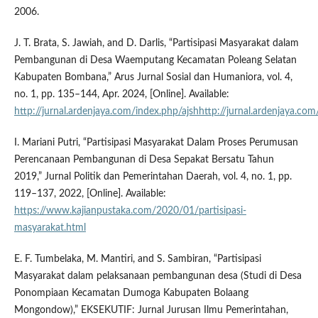
2006.
J. T. Brata, S. Jawiah, and D. Darlis, “Partisipasi Masyarakat dalam
Pembangunan di Desa Waemputang Kecamatan Poleang Selatan
Kabupaten Bombana,” Arus Jurnal Sosial dan Humaniora, vol. 4,
no. 1, pp. 135–144, Apr. 2024, [Online]. Available:
http://jurnal.ardenjaya.com/index.php/ajshhttp://jurnal.ardenjaya.com
I. Mariani Putri, “Partisipasi Masyarakat Dalam Proses Perumusan
Perencanaan Pembangunan di Desa Sepakat Bersatu Tahun
2019,” Jurnal Politik dan Pemerintahan Daerah, vol. 4, no. 1, pp.
119–137, 2022, [Online]. Available:
https://www.kajianpustaka.com/2020/01/partisipasi-
masyarakat.html
E. F. Tumbelaka, M. Mantiri, and S. Sambiran, “Partisipasi
Masyarakat dalam pelaksanaan pembangunan desa (Studi di Desa
Ponompiaan Kecamatan Dumoga Kabupaten Bolaang
Mongondow),” EKSEKUTIF: Jurnal Jurusan Ilmu Pemerintahan,