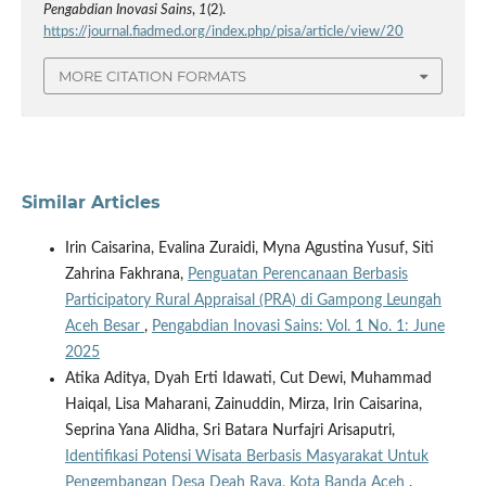
Pengabdian Inovasi Sains
,
1
(2).
https://journal.fiadmed.org/index.php/pisa/article/view/20
MORE CITATION FORMATS
Similar Articles
Irin Caisarina, Evalina Zuraidi, Myna Agustina Yusuf, Siti
Zahrina Fakhrana,
Penguatan Perencanaan Berbasis
Participatory Rural Appraisal (PRA) di Gampong Leungah
Aceh Besar
,
Pengabdian Inovasi Sains: Vol. 1 No. 1: June
2025
Atika Aditya, Dyah Erti Idawati, Cut Dewi, Muhammad
Haiqal, Lisa Maharani, Zainuddin, Mirza, Irin Caisarina,
Seprina Yana Alidha, Sri Batara Nurfajri Arisaputri,
Identifikasi Potensi Wisata Berbasis Masyarakat Untuk
Pengembangan Desa Deah Raya, Kota Banda Aceh
,